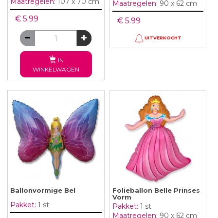
Maatregelen:
107 x 70 cm
Maatregelen:
90 x 62 cm
€ 5.99
€ 5.99
UITVERKOCHT
IN
WINKELWAGEN
Ballonvormige Bel
Folieballon Belle Prinses
Vorm
Pakket:
1 st
Pakket:
1 st
Maatregelen:
90 x 62 cm