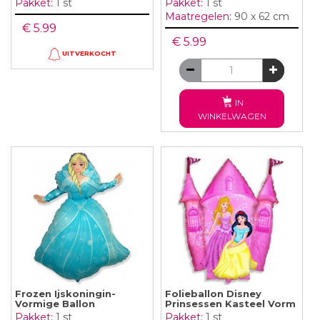
Pakket:
1 st
Pakket:
1 st
Maatregelen:
90 x 62 cm
€ 5.99
€ 5.99
UITVERKOCHT
IN
WINKELWAGEN
Frozen Ijskoningin-
Folieballon Disney
Vormige Ballon
Prinsessen Kasteel Vorm
Pakket:
1 st
Pakket:
1 st