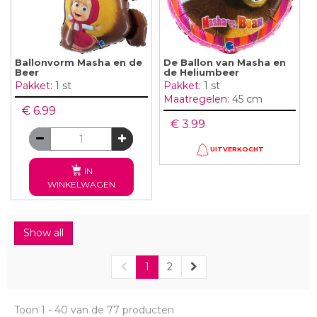
Ballonvorm Masha en de
De Ballon van Masha en
Beer
de Heliumbeer
Pakket:
1 st
Pakket:
1 st
Maatregelen:
45 cm
€ 6.99
€ 3.99
UITVERKOCHT
IN
WINKELWAGEN
Show all
1
2
Toon 1 - 40 van de 77 producten