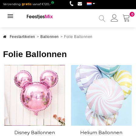
Verzending
gratis
vanaf €120,-
0
Mijn
accou
Feestartikelen
>
Ballonnen
>
Folie Ballonnen
Folie Ballonnen
Disney Ballonnen
Helium Ballonnen