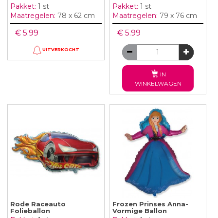
Pakket:
1 st
Pakket:
1 st
Maatregelen:
78 x 62 cm
Maatregelen:
79 x 76 cm
€ 5.99
€ 5.99
UITVERKOCHT
IN
WINKELWAGEN
Rode Raceauto
Frozen Prinses Anna-
Folieballon
Vormige Ballon