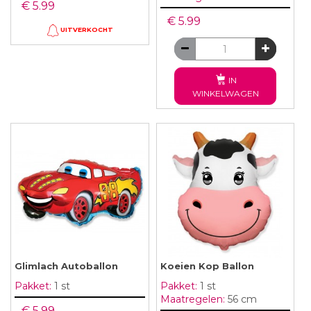
€ 5.99
€ 5.99
UITVERKOCHT
IN
WINKELWAGEN
Glimlach Autoballon
Koeien Kop Ballon
Pakket:
1 st
Pakket:
1 st
Maatregelen:
56 cm
€ 5.99