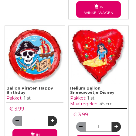
IN
WINKELWAGEN
Ballon Piraten Happy
Helium Ballon
Birthday
Sneeuwwitje Disney
Pakket:
1 st
Pakket:
1 st
Maatregelen:
45 cm
€ 3.99
€ 3.99
IN