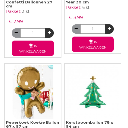
Confetti Ballonnen 27
Year 30 cm
cm
Pakket:
6 st
Pakket:
3 st
€ 3.99
€ 2.99
IN
IN
WINKELWAGEN
WINKELWAGEN
Peperkoek Koekje Ballon
Kerstboomballon 78 x
67 x 97 cm
94 cm