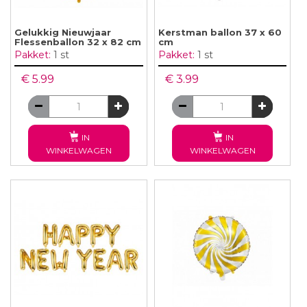
Gelukkig Nieuwjaar
Kerstman ballon 37 x 60
Flessenballon 32 x 82 cm
cm
Pakket:
1 st
Pakket:
1 st
€ 5.99
€ 3.99
IN
IN
WINKELWAGEN
WINKELWAGEN