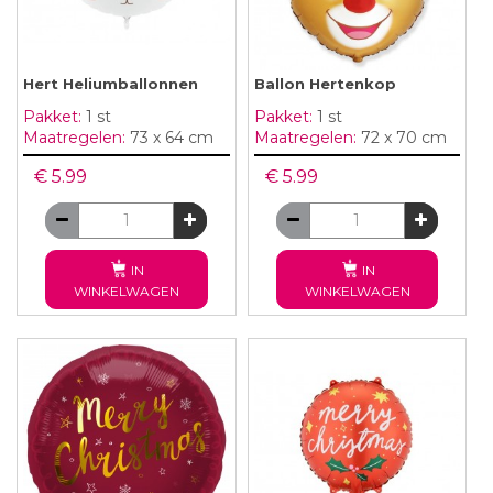
Hert Heliumballonnen
Ballon Hertenkop
Pakket:
1 st
Pakket:
1 st
Maatregelen:
73 x 64 cm
Maatregelen:
72 x 70 cm
€ 5.99
€ 5.99
IN
IN
WINKELWAGEN
WINKELWAGEN