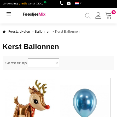
Verzending
gratis
vanaf €120,-
0
Mijn
accou
Feestartikelen
>
Ballonnen
>
Kerst Ballonnen
Kerst Ballonnen
Sorteer op