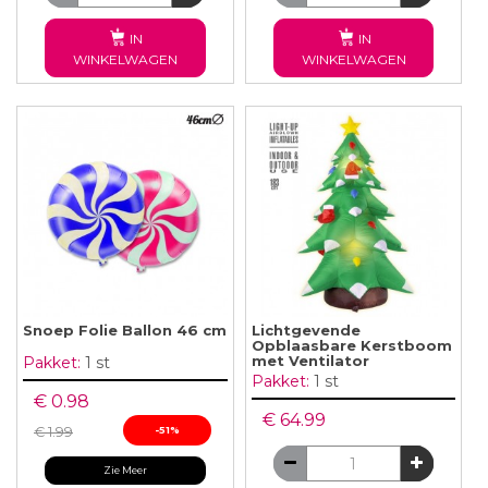
IN
IN
WINKELWAGEN
WINKELWAGEN
Snoep Folie Ballon 46 cm
Lichtgevende
Opblaasbare Kerstboom
met Ventilator
Pakket:
1 st
Pakket:
1 st
€ 0.98
€ 64.99
€ 1.99
-51%
Zie Meer