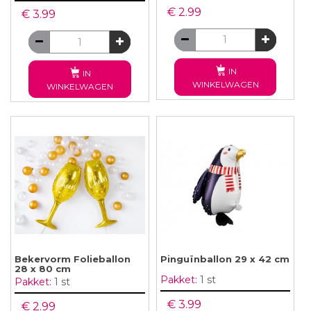
€ 2.99
€ 3.99
IN
IN
WINKELWAGEN
WINKELWAGEN
Bekervorm Folieballon
Pinguïnballon 29 x 42 cm
28 x 80 cm
Pakket:
1 st
Pakket:
1 st
€ 3.99
€ 2.99