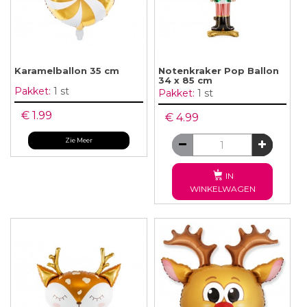
Karamelballon 35 cm
Notenkraker Pop Ballon
34 x 85 cm
Pakket:
1 st
Pakket:
1 st
€ 1.99
€ 4.99
Zie Meer
IN
WINKELWAGEN