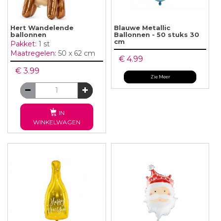
Hert Wandelende
Blauwe Metallic
ballonnen
Ballonnen - 50 stuks 30
cm
Pakket:
1 st
Maatregelen:
50 x 62 cm
€ 4.99
€ 3.99
Zie Meer
IN
WINKELWAGEN