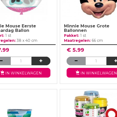
ie Mouse Eerste
Minnie Mouse Grote
aardag Ballon
Ballonnen
et:
1 st
Pakket:
1 st
regelen:
38 x 40 cm
Maatregelen:
66 cm
7.99
€ 5.99
IN WINKELWAGEN
IN WINKELWAGEN