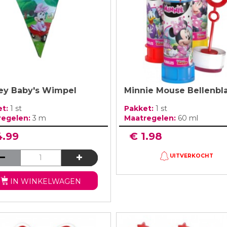
ey Baby's Wimpel
Minnie Mouse Bellenbl
et:
1 st
Pakket:
1 st
regelen:
3 m
Maatregelen:
60 ml
4.99
€ 1.98
UITVERKOCHT
IN WINKELWAGEN