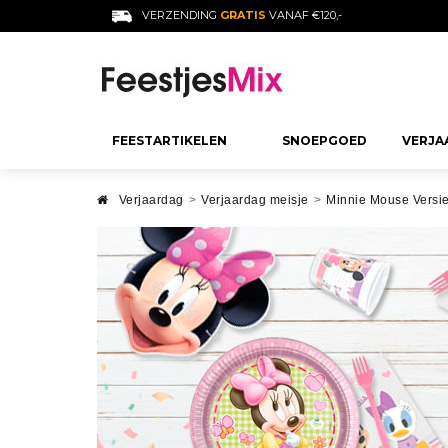
VERZENDING
GRATIS
VANAF €120,-
FEESTARTIKELEN
SNOEPGOED
VERJA
SNOEPJES PER SOORT
DECORATIE
VERJAARDAG
Verjaardag
>
Verjaardag meisje
>
Minnie Mouse Versie
VOLWASSEN
Jelly Beans
Verjaardag Decoratie
18 Jaar Verjaar
Gekleurd Snoep
Feest Decoratie voor Kind
30 Jaar Verjaa
Gearomatiseerde Snoepjes
Bruiloft Decoratie
40 Jaar Verjaa
Suiker Snoepjes
Decoratie Doop
50 Jaar Verjaa
Decoratie Communie
60 Jaar Verjaa
Meer Zien
Baby Shower Decoratie
Verjaardag Ma
Afstuderen Decoratie