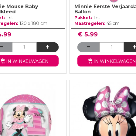
ie Mouse Baby
Minnie Eerste Verjaard
lkleed
Ballon
et:
1 st
Pakket:
1 st
regelen:
120 x 180 cm
Maatregelen:
45 cm
4.99
€ 5.99
IN WINKELWAGEN
IN WINKELWAGEN