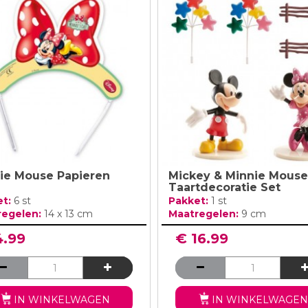
ie Mouse Papieren
Mickey & Minnie Mouse
Taartdecoratie Set
et:
6 st
Pakket:
1 st
regelen:
14 x 13 cm
Maatregelen:
9 cm
4.99
€ 16.99
IN WINKELWAGEN
IN WINKELWAGEN