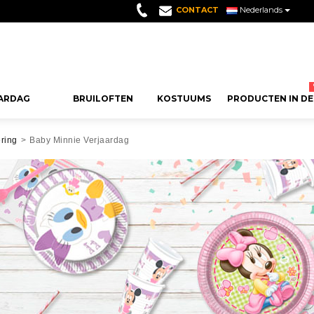
CONTACT
Nederlands
ARDAG
BRUILOFTEN
KOSTUUMS
PRODUCTEN IN DE
FEEST
AANBEVOLEN GUMMIES
SEIZOENSFEESTEN
THEMA´S
SNOEPJES VOOR F
ANDERE DECOR
VERJAARD
ring
>
Baby Minnie Verjaardag
EN
VERSIERIN
Wolken Snoepjes
Kerst Decoratie
Verjaardag 80 Jaar
Snoepjes voor Verjaar
Ballonen Decorati
dag
Cijfer Ballon
eren
Lange Snoepjes
Halloween Decoratie
Hippie Feest
Communie Snoepjes
Events Decoratie
rdag
Letter Ballo
Kusjes Snoep
Oud en Nieuw Decoratie
Hawaiiaanse Feest
Snoep voor Doop
Raamdecoratie
rdag
Vejaardag Ba
Bramen Snoepjes
Carnaval Versiering
Hollywood Verjaardag
Bruiloft Snoepjes
Versierd Met Kerst
rdag
Verjaardagsk
Drop
Valentijnsdag Decoratie
Casino Verjaardag
Snoepjes Baby Shower
Decoratie voor Taf
rdag
Fotoprops Ve
Verjaardag 70 Jaar
Halloweeen Snoepjes
Themafeest Versie
n
Verjaardag P
Meer Zien
Meer Zien
Rocker Feest
Kerst Snoepjes
Taart Versiering