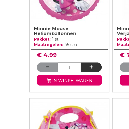
Minnie Mouse
Minn
Heliumballonnen
Verj
Pakket:
1 st
Pakk
Maatregelen:
45 cm
Maat
€ 4.99
€ 
IN WINKELWAGEN