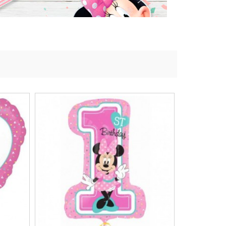
lingers
Lantaarn
fel
Serpentines
Snoep Spiesjes
Marshmallow Cakes
Meer Zien
Aangepaste Snoep
Snoepgoed
Meer Zien