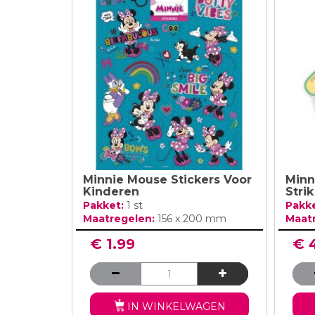
Minnie Mouse Stickers Voor
Minn
Kinderen
Strik
Pakket:
1 st
Pakk
Maatregelen:
156 x 200 mm
Maat
€ 1.99
€ 
IN WINKELWAGEN