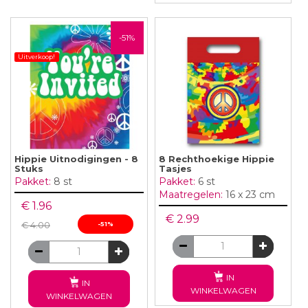
-51%
Uitverkoop!
Hippie Uitnodigingen - 8
8 Rechthoekige Hippie
Stuks
Tasjes
Pakket:
8 st
Pakket:
6 st
Maatregelen:
16 x 23 cm
€ 1.96
€ 2.99
€ 4.00
-51%
IN
IN
WINKELWAGEN
WINKELWAGEN