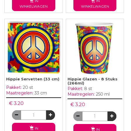
IN
IN
WINKELWAGEN
WINKELWAGEN
Hippie Servetten (33 cm)
Hippie Glazen - 8 Stuks
(266ml)
Pakket:
20 st
Pakket:
8 st
Maatregelen:
33 cm
Maatregelen:
250 ml
€ 3.20
€ 3.20
IN
IN