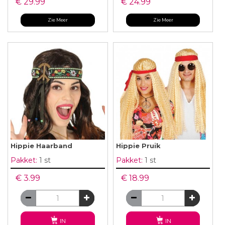
€ 29.99
€ 24.99
Zie Meer
Zie Meer
Hippie Haarband
Hippie Pruik
Pakket:
1 st
Pakket:
1 st
€ 3.99
€ 18.99
IN
IN