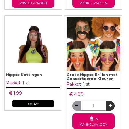
WINKELWAGEN
WINKELWAGEN
Hippie Kettingen
Grote Hippie Brillen met
Geasorteerde Kleuren
Pakket:
1 st
Pakket:
1 st
€ 1.99
€ 4.99
Zie Meer
IN
WINKELWAGEN