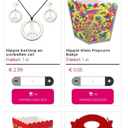
Hippie ketting en
Hippie Klein Popcorn
oorbellen set
Bakje
Pakket:
1 st
Pakket:
1 st
€ 2.99
€ 0.55
IN
IN
WINKELWAGEN
WINKELWAGEN