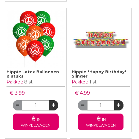
Hippie Latex Ballonnen -
Hippie "Happy Birthday"
8 stuks
Slinger
Pakket:
8 st
Pakket:
1 st
€ 3.99
€ 4.99
IN
IN
WINKELWAGEN
WINKELWAGEN