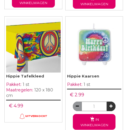
WINKELWAGEN
WINKELWAGEN
Hippie Tafelkleed
Hippie Kaarsen
Pakket:
1 st
Pakket:
1 st
Maatregelen:
120 x 180
€ 2.99
cm
€ 4.99
UITVERKOCHT
IN
WINKELWAGEN