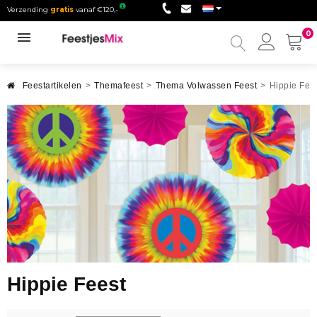
Verzending
gratis
vanaf €120,-
0
Mijn
accou
Feestartikelen
>
Themafeest
>
Thema Volwassen Feest
>
Hippie Fee
Hippie Feest