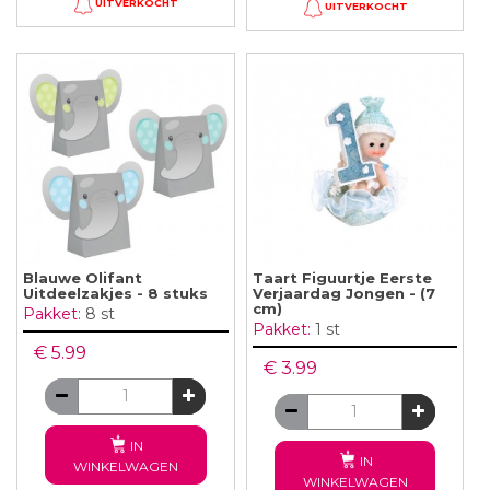
UITVERKOCHT
UITVERKOCHT
Blauwe Olifant
Taart Figuurtje Eerste
Uitdeelzakjes - 8 stuks
Verjaardag Jongen - (7
cm)
Pakket:
8 st
Pakket:
1 st
€ 5.99
€ 3.99
IN
IN
WINKELWAGEN
WINKELWAGEN