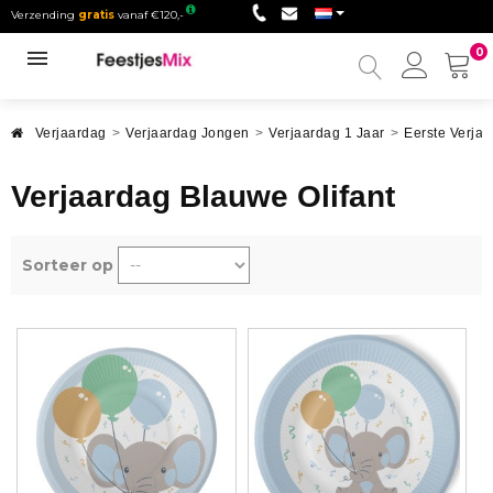
Verzending
gratis
vanaf €120,-
0
Mijn
accou
Verjaardag
>
Verjaardag Jongen
>
Verjaardag 1 Jaar
>
Eerste Verja
Verjaardag Blauwe Olifant
Sorteer op