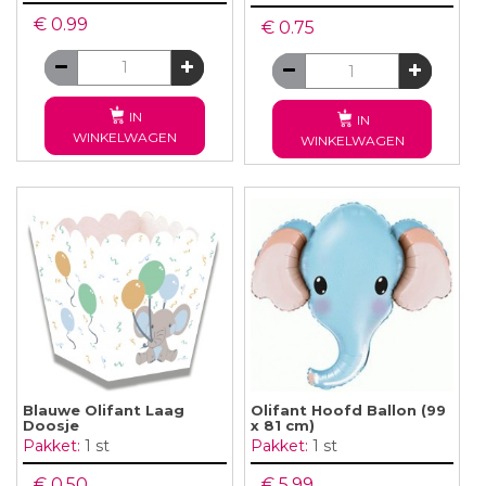
€ 0.99
€ 0.75
IN
IN
WINKELWAGEN
WINKELWAGEN
Blauwe Olifant Laag
Olifant Hoofd Ballon (99
Doosje
x 81 cm)
Pakket:
1 st
Pakket:
1 st
€ 0.50
€ 5.99