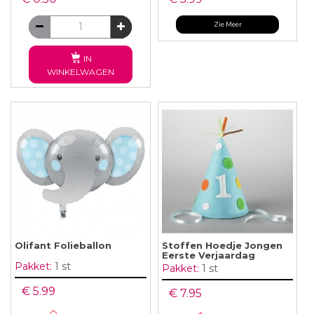
Zie Meer
IN
WINKELWAGEN
Olifant Folieballon
Stoffen Hoedje Jongen
Eerste Verjaardag
Pakket:
1 st
Pakket:
1 st
€ 5.99
€ 7.95