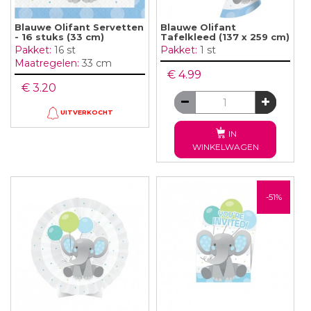
Blauwe Olifant Servetten
Blauwe Olifant
- 16 stuks (33 cm)
Tafelkleed (137 x 259 cm)
Pakket:
16 st
Pakket:
1 st
Maatregelen:
33 cm
€ 4.99
€ 3.20
UITVERKOCHT
IN
WINKELWAGEN
-51%