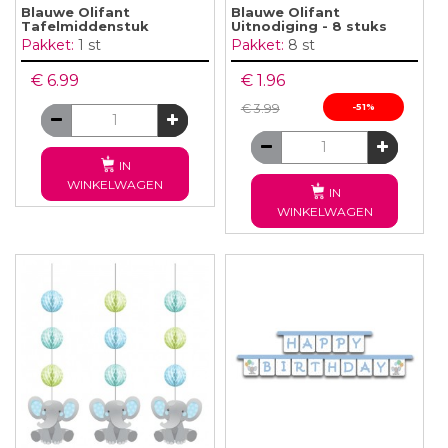
Blauwe Olifant
Blauwe Olifant
Tafelmiddenstuk
Uitnodiging - 8 stuks
Pakket:
1 st
Pakket:
8 st
€ 6.99
€ 1.96
€ 3.99
-51%
IN
WINKELWAGEN
IN
WINKELWAGEN