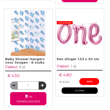
Uitverkoop!
Baby Shower Hangers
Een slinger 1.52 x 30 cm
voor Jongen - 6 stuks
Pakket:
1 st
Pakket:
6 st
€ 4.80
€ 4.50
€ 6.00
-20%
Zie Meer
IN
WINKELWAGEN