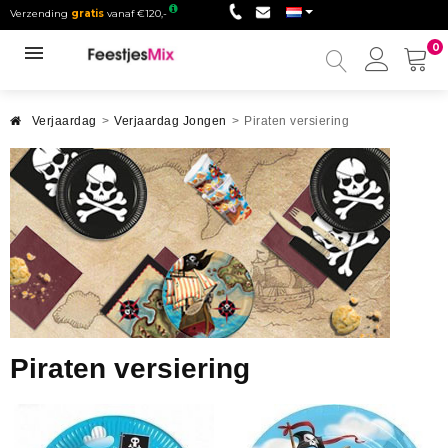
Verzending
gratis
vanaf €120,-
0
Mijn
accou
Verjaardag
>
Verjaardag Jongen
>
Piraten versiering
Piraten versiering