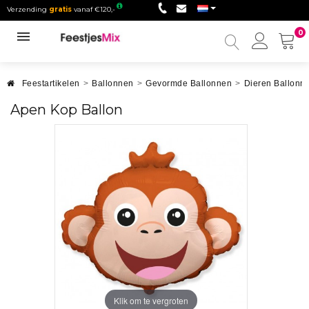
Verzending
gratis
vanaf €120,-
0
Mijn
accou
Feestartikelen
>
Ballonnen
>
Gevormde Ballonnen
>
Dieren Ballonn
Apen Kop Ballon
Klik om te vergroten