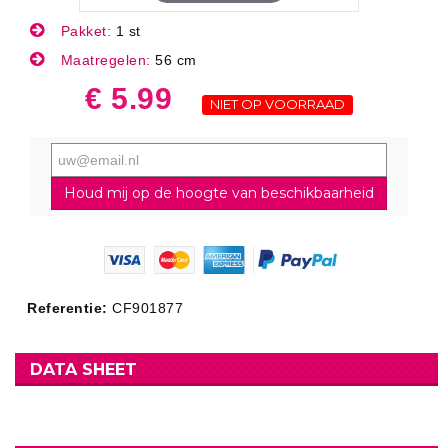
Pakket:
1 st
Maatregelen:
56 cm
€ 5.99
NIET OP VOORRAAD
Houd mij op de hoogte van beschikbaarheid
Referentie:
CF901877
DATA SHEET