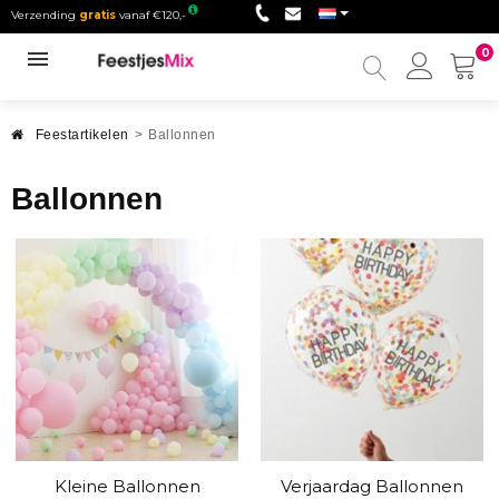
Verzending
gratis
vanaf €120,-
0
Mijn
accou
Feestartikelen
>
Ballonnen
Ballonnen
Kleine Ballonnen
Verjaardag Ballonnen