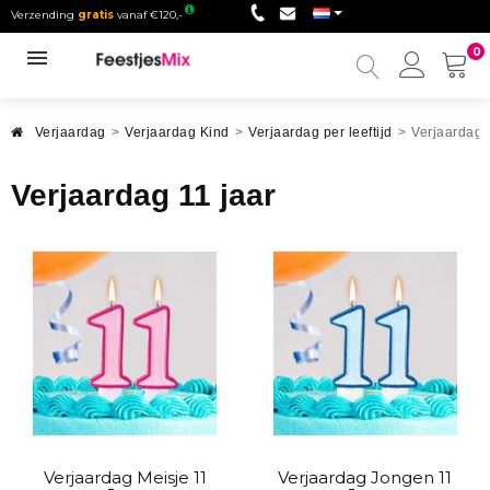
Verzending
gratis
vanaf €120,-
0
Mijn
accou
Verjaardag
>
Verjaardag Kind
>
Verjaardag per leeftijd
>
Verjaardag 
Verjaardag 11 jaar
Verjaardag Meisje 11
Verjaardag Jongen 11