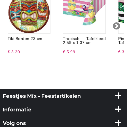
Tiki Borden 23 cm
Tropisch Tafelkleed
Pin
2,59 x 1,37 cm
Tafe
€ 3.20
€ 5.99
€ 3.
Feestjes Mix - Feestartikelen
Informatie
Volg ons