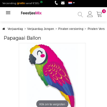
Verzending
gratis
vanaf €120,-
0
Mijn
accou
Verjaardag
>
Verjaardag Jongen
>
Piraten versiering
>
Piraten Versi
Papagaai Ballon
Klik om te vergroten