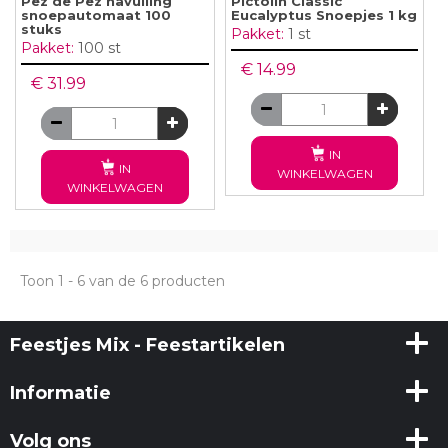
Pez de Pez navulling
Pictolin Classic
snoepautomaat 100
Eucalyptus Snoepjes 1 kg
stuks
Pakket:
1 st
Pakket:
100 st
€ 14.99
€ 31.99
IN
IN
WINKELWAGEN
WINKELWAGEN
Toon 1 - 6 van de 6 producten
Feestjes Mix - Feestartikelen
Informatie
Volg ons