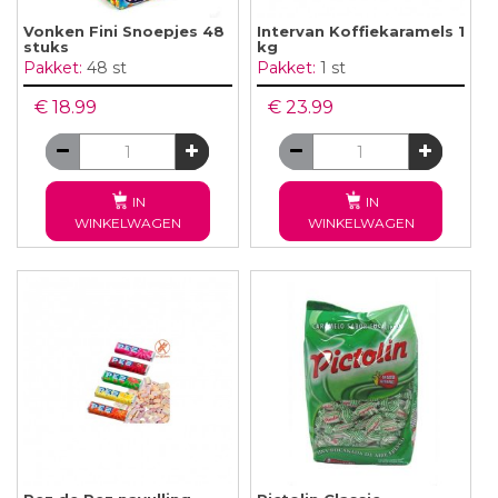
Vonken Fini Snoepjes 48
Intervan Koffiekaramels 1
stuks
kg
Pakket:
48 st
Pakket:
1 st
€ 18.99
€ 23.99
IN
IN
WINKELWAGEN
WINKELWAGEN