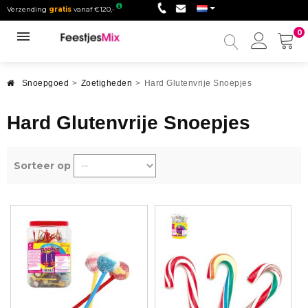
Verzending
gratis
vanaf €120,-
0
Mijn
accou
Snoepgoed
>
Zoetigheden
>
Hard Glutenvrije Snoepjes
Hard Glutenvrije Snoepjes
Sorteer op