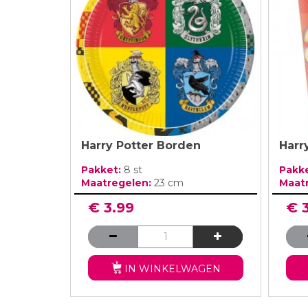
Harry Potter Borden
Harr
Pakket:
8 st
Pakk
Maatregelen:
23 cm
Maat
€ 3.99
€ 
IN WINKELWAGEN