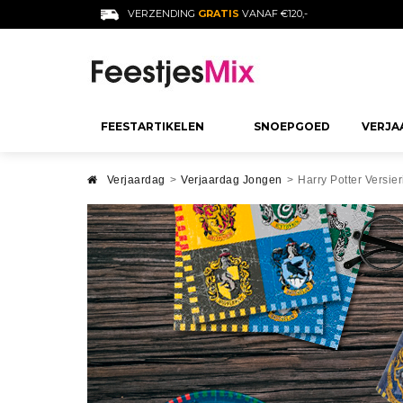
VERZENDING
GRATIS
VANAF €120,-
FEESTARTIKELEN
SNOEPGOED
VERJA
SNOEPJES PER SOORT
DECORATIE
VERJAARDAG
Verjaardag
>
Verjaardag Jongen
>
Harry Potter Versier
VOLWASSEN
Jelly Beans
Verjaardag Decoratie
18 Jaar Verjaar
Gekleurd Snoep
Feest Decoratie voor Kind
30 Jaar Verjaa
Gearomatiseerde Snoepjes
Bruiloft Decoratie
40 Jaar Verjaa
Suiker Snoepjes
Decoratie Doop
50 Jaar Verjaa
Decoratie Communie
60 Jaar Verjaa
Meer Zien
Baby Shower Decoratie
Verjaardag Ma
Afstuderen Decoratie