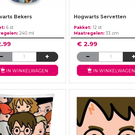
arts Bekers
Hogwarts Servetten
et:
6 st
Pakket:
12 st
regelen:
240 ml
Maatregelen:
33 cm
2.99
€ 2.99
IN WINKELWAGEN
IN WINKELWAGEN