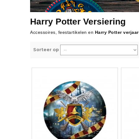
Verjaardag Vr
Verjaardag Dec
Meer Zien
Harry Potter Versiering
Meer Zien
Accessoires, feestartikelen en
Harry Potter verjaa
Sorteer op