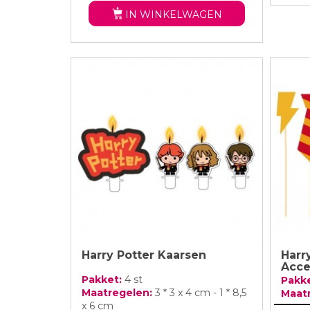
IN WINKELWAGEN
Harry Potter Kaarsen
Harr
Acce
Pakket:
4 st
Pakk
Maatregelen:
3 * 3 x 4 cm - 1 * 8,5
Maat
x 6 cm