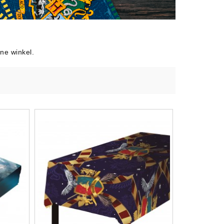
lingers
Lantaarn
fel
Serpentines
Snoep Spiesjes
Marshmallow Cakes
ne winkel.
Meer Zien
Aangepaste Snoep
Snoepgoed
Meer Zien