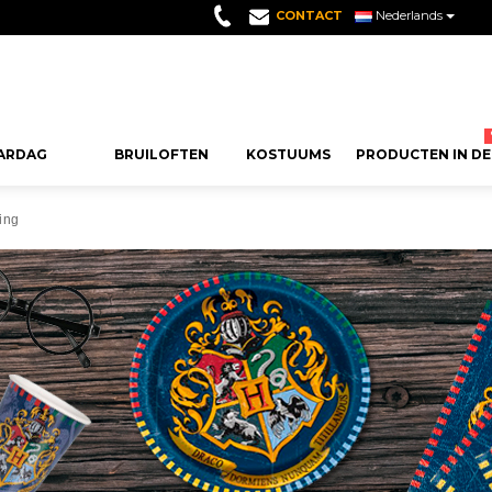
CONTACT
Nederlands
ARDAG
BRUILOFTEN
KOSTUUMS
PRODUCTEN IN DE
FEEST
AANBEVOLEN GUMMIES
SEIZOENSFEESTEN
THEMA´S
SNOEPJES VOOR F
ANDERE DECOR
VERJAARD
ing
EN
VERSIERIN
Wolken Snoepjes
Kerst Decoratie
Verjaardag 80 Jaar
Snoepjes voor Verjaar
Ballonen Decorati
dag
Cijfer Ballon
eren
Lange Snoepjes
Halloween Decoratie
Hippie Feest
Communie Snoepjes
Events Decoratie
rdag
Letter Ballo
Kusjes Snoep
Oud en Nieuw Decoratie
Hawaiiaanse Feest
Snoep voor Doop
Raamdecoratie
rdag
Vejaardag Ba
Bramen Snoepjes
Carnaval Versiering
Hollywood Verjaardag
Bruiloft Snoepjes
Versierd Met Kerst
rdag
Verjaardagsk
Drop
Valentijnsdag Decoratie
Casino Verjaardag
Snoepjes Baby Shower
Decoratie voor Taf
rdag
Fotoprops Ve
Verjaardag 70 Jaar
Halloweeen Snoepjes
Themafeest Versie
n
Verjaardag P
Meer Zien
Meer Zien
Rocker Feest
Kerst Snoepjes
Taart Versiering