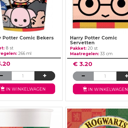
y Potter Comic Bekers
Harry Potter Comic
Servetten
et:
8 st
Pakket:
20 st
regelen:
266 ml
Maatregelen:
33 cm
3.20
€ 3.20
IN WINKELWAGEN
IN WINKELWAGEN