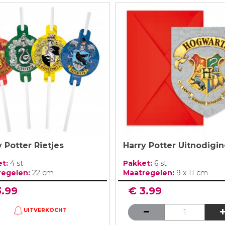
 Potter Rietjes
Harry Potter Uitnodigi
et:
4 st
Pakket:
6 st
regelen:
22 cm
Maatregelen:
9 x 11 cm
3.99
€ 3.99
UITVERKOCHT