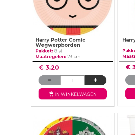
Harry Potter Comic
Harr
Wegwerpborden
Pakk
Pakket:
8 st
Maat
Maatregelen:
23 cm
€ 
€ 3.20
IN WINKELWAGEN