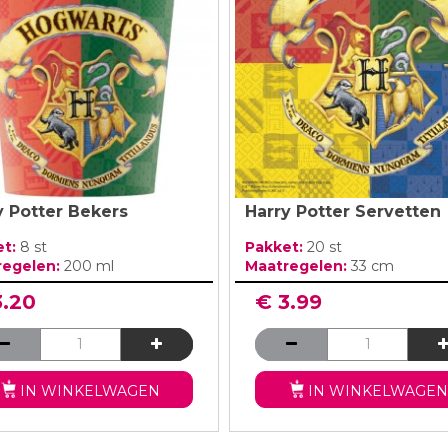
y Potter Bekers
Harry Potter Servetten
et:
8 st
Pakket:
20 st
regelen:
200 ml
Maatregelen:
33 cm
3.20
€ 3.99
IN WINKELWAGEN
IN WINKELWAGEN