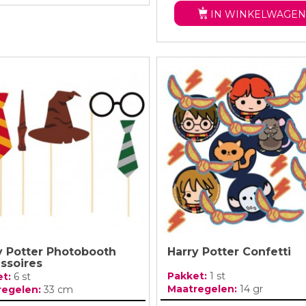
IN WINKELWAGEN
y Potter Photobooth
Harry Potter Confetti
ssoires
Pakket:
1 st
et:
6 st
Maatregelen:
14 gr
regelen:
33 cm