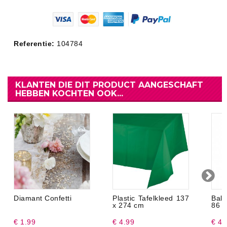
Referentie:
104784
KLANTEN DIE DIT PRODUCT AANGESCHAFT
HEBBEN KOCHTEN OOK...
Diamant Confetti
Plastic Tafelkleed 137
Ball
x 274 cm
86 
€ 1.99
€ 4.99
€ 4.