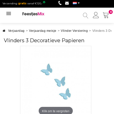
Verzending
gratis
vanaf €120,-
0
Mijn
accou
Verjaardag
>
Verjaardag meisje
>
Vlinder Versiering
>
Vlinders 3 De
Vlinders 3 Decoratieve Papieren
Klik om te vergroten