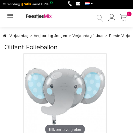
Verzending
gratis
vanaf €120,-
0
Mijn
accou
Verjaardag
>
Verjaardag Jongen
>
Verjaardag 1 Jaar
>
Eerste Verja
Olifant Folieballon
Klik om te vergroten