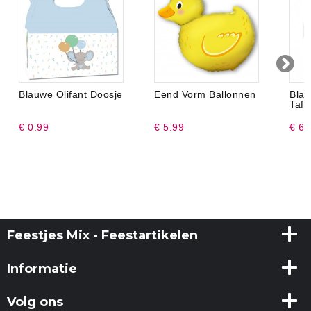
Blauwe Olifant Doosje
Eend Vorm Ballonnen
Bl
Tafe
€ 0.99
€ 5.99
€ 6.
Feestjes Mix - Feestartikelen
Informatie
Volg ons