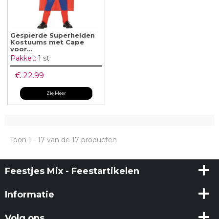
Gespierde Superhelden
Kostuums met Cape
voor...
Pakket:
1 st
€ 22.99
Zie Meer
Toon 1 - 17 van de 17 producten
Feestjes Mix - Feestartikelen
Informatie
Volg ons