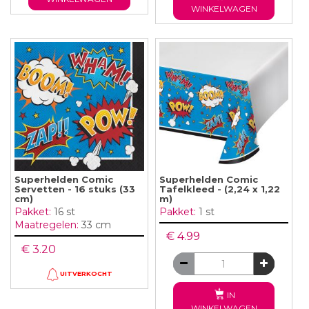
WINKELWAGEN
Superhelden Comic
Superhelden Comic
Servetten - 16 stuks (33
Tafelkleed - (2,24 x 1,22
cm)
m)
Pakket:
16 st
Pakket:
1 st
Maatregelen:
33 cm
€ 4.99
€ 3.20
UITVERKOCHT
IN
WINKELWAGEN