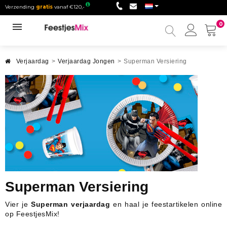
Verzending
gratis
vanaf €120,-
0
Mijn
accou
Verjaardag
>
Verjaardag Jongen
>
Superman Versiering
Superman Versiering
Vier je
Superman verjaardag
en haal je feestartikelen online
op FeestjesMix!