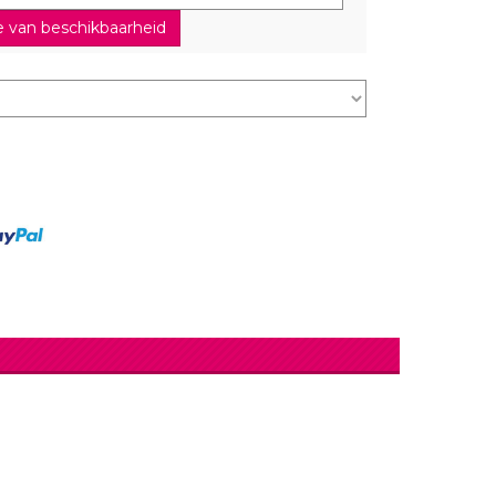
lingers
Lantaarn
 van beschikbaarheid
fel
Serpentines
Snoep Spiesjes
Marshmallow Cakes
Meer Zien
Aangepaste Snoep
Snoepgoed
Meer Zien