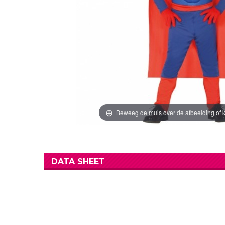
Verjaardag Vr
Verjaardag Dec
Meer Zien
Meer Zien
Beweeg de muis over de afbeelding of k
DATA SHEET