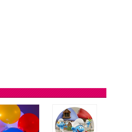
lingers
Lantaarn
fel
Serpentines
Snoep Spiesjes
Marshmallow Cakes
Meer Zien
Aangepaste Snoep
Snoepgoed
Meer Zien