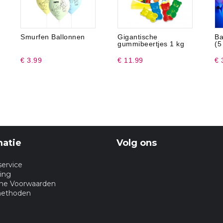
Smurfen Ballonnen
Gigantische
Ba
gummibeertjes 1 kg
(5
€ 3.99
€ 11.99
€ 
matie
Volg ons
service
ing
ne Voorwaarden
methoden