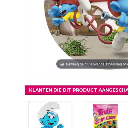
Verjaardag Vr
Verjaardag Dec
Meer Zien
Meer Zien
Beweeg de muis over de afbeelding of k
KLANTEN DIE DIT PRODUCT AANGESCHA