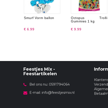
Smurf Vorm ballon
Octopus Trolli
Gummies 1 kg
€ 6.99
€ 9.99
Feestjes Mix -
Infor
Feestartikelen
Klanten
Bel ons nu: 0591794064
Verzend
Algeme
E-mail:
info@feestjesmix.nl
Betaal