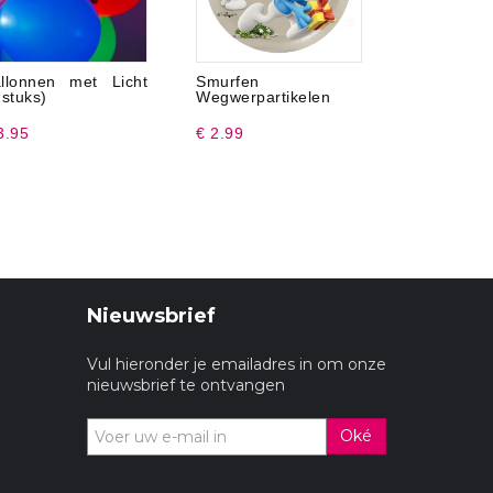
llonnen met Licht
Smurfen
Gefelicit
 stuks)
Wegwerpartikelen
verjaardag.
3.95
€ 2.99
€ 0.98
Nieuwsbrief
Vul hieronder je emailadres in om onze
nieuwsbrief te ontvangen
Oké