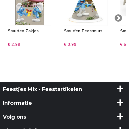
Smurfen Zakjes
Smurfen Feestmuts
Smur
€ 2.99
€ 3.99
€ 5.
Feestjes Mix - Feestartikelen
Informatie
Volg ons