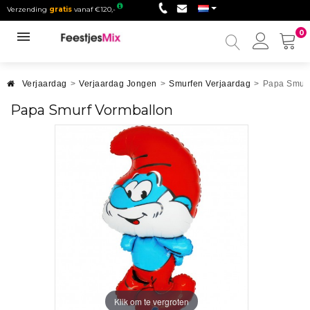
Verzending
gratis
vanaf €120,-
0
Mijn
accou
Verjaardag
>
Verjaardag Jongen
>
Smurfen Verjaardag
>
Papa Smurf
Papa Smurf Vormballon
Klik om te vergroten