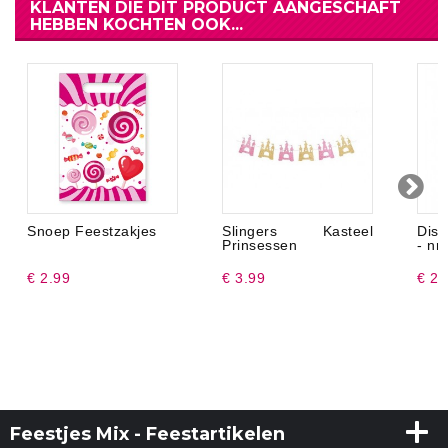
KLANTEN DIE DIT PRODUCT AANGESCHAFT
HEBBEN KOCHTEN OOK...
Snoep Feestzakjes
Slingers Kasteel
Disn
Prinsessen
- nr.
€ 2.99
€ 3.99
€ 2.
Feestjes Mix - Feestartikelen