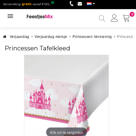
Verzending
gratis
vanaf €120,-
0
Mijn
accou
Verjaardag
>
Verjaardag meisje
>
Prinsessen Versiering
>
Princesse
Princessen Tafelkleed
Klik om te vergroten