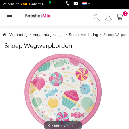
Verzending
gratis
vanaf €120,-
0
Mijn
accou
Verjaardag
>
Verjaardag meisje
>
Snoep Versiering
>
Snoep Wegwer
Snoep Wegwerpborden
Klik om te vergroten