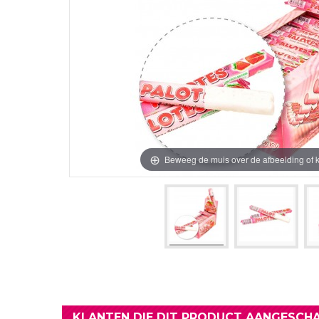
Verjaardag Vr
Verjaardag Dec
Meer Zien
Meer Zien
Beweeg de muis over de afbeelding of k
KLANTEN DIE DIT PRODUCT AANGESCHA