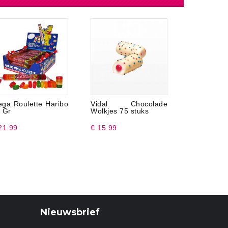
ga Roulette Haribo
Vidal Chocolade
Fini Jelly
 Gr
Wolkjes 75 stuks
100 Gr
21.99
€ 15.99
€ 3.50
Nieuwsbrief