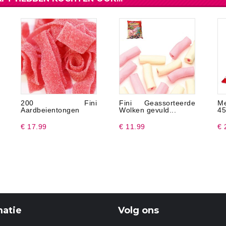
200 Fini
Fini Geassorteerde
Me
Aardbeientongen
Wolken gevuld...
45
€ 17.99
€ 11.99
€ 
matie
Volg ons