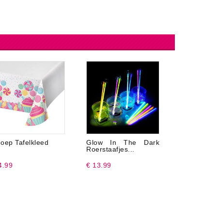
oep Tafelkleed
Glow In The Dark
Ronde
Roerstaafjes...
Latexball
4.99
€ 13.99
€ 1.99