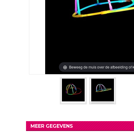
Verjaardag Vr
Verjaardag Dec
Meer Zien
Meer Zien
Beweeg de muis over de afbeelding of k
MEER GEGEVENS