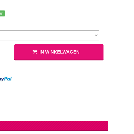
lingers
Lantaarn
fel
ar
Serpentines
Snoep Spiesjes
Marshmallow Cakes
Meer Zien
Aangepaste Snoep
Snoepgoed
IN WINKELWAGEN
Meer Zien