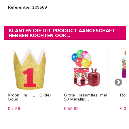
Referentie:
109569
KLANTEN DIE DIT PRODUCT AANGESCHAFT
HEBBEN KOCHTEN OOK...
Kroon nr. 1 Glitter
Grote Heliumfles met
Rode
Goud
50 Metallic...
€ 4.99
€ 59.99
€ 0.