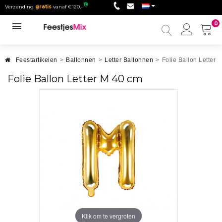
Verzending
gratis
vanaf €120,-
0
Mijn
accou
Feestartikelen
>
Ballonnen
>
Letter Ballonnen
>
Folie Ballon Letter 
Folie Ballon Letter M 40 cm
Klik om te vergroten