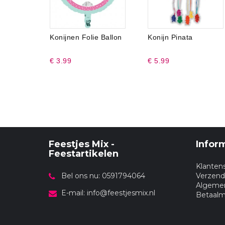
Konijnen Folie Ballon
Konijn Pinata
€ 3.99
€ 5.99
Feestjes Mix -
Infor
Feestartikelen
Klanten
Bel ons nu: 0591794064
Verzend
Algeme
E-mail:
info@feestjesmix.nl
Betaal