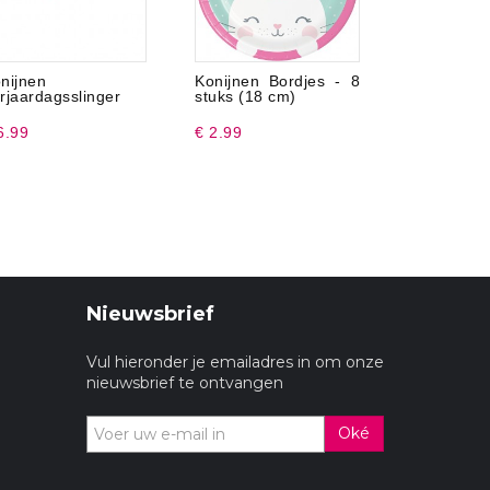
nijnen
Konijnen Bordjes - 8
Konijnen 
rjaardagsslinger
stuks (18 cm)
6.99
€ 2.99
€ 3.99
Nieuwsbrief
Vul hieronder je emailadres in om onze
nieuwsbrief te ontvangen
Oké