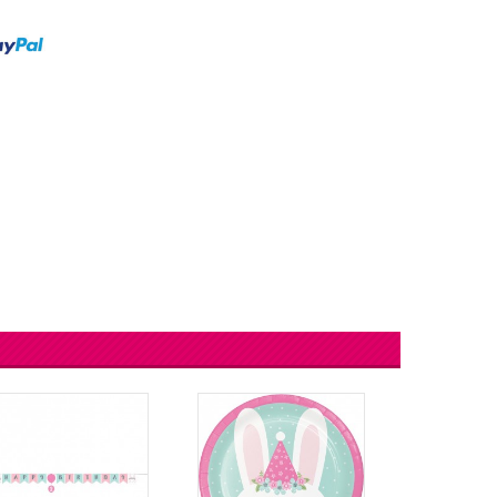
lingers
Lantaarn
fel
Serpentines
Snoep Spiesjes
Marshmallow Cakes
Meer Zien
Aangepaste Snoep
Snoepgoed
Meer Zien