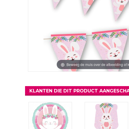
Verjaardag Vr
Verjaardag Dec
Meer Zien
Meer Zien
Beweeg de muis over de afbeelding of k
KLANTEN DIE DIT PRODUCT AANGESCHA