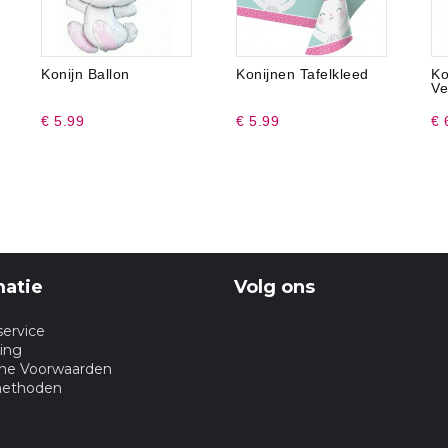
Konijn Ballon
Konijnen Tafelkleed
Ko
Ve
€ 5.99
€ 5.99
€ 
matie
Volg ons
service
ing
ne Voorwaarden
methoden