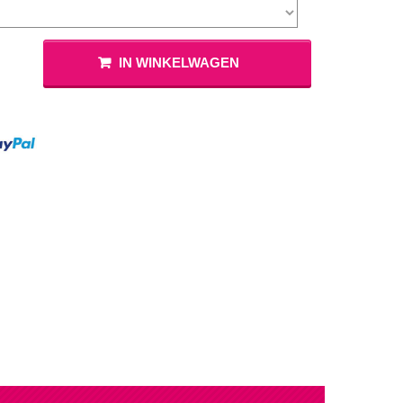
lingers
Lantaarn
fel
Serpentines
Snoep Spiesjes
IN WINKELWAGEN
Marshmallow Cakes
Meer Zien
Aangepaste Snoep
Snoepgoed
Meer Zien