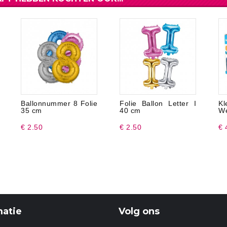
Ballonnummer 8 Folie
Folie Ballon Letter I
Kl
35 cm
40 cm
We
€ 2.50
€ 2.50
€ 
matie
Volg ons