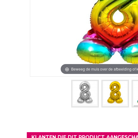
Verjaardag Vr
Verjaardag Dec
Meer Zien
Meer Zien
Beweeg de muis over de afbeelding of k
KLANTEN DIE DIT PRODUCT AANGESCHA