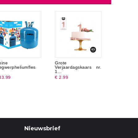
eine
Grote
24 Parasol
gwerpheliumfles
Verjaardagskaars nr.
10 cm
1...
43.99
€ 2.99
€ 1.47
Nieuwsbrief