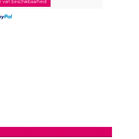
 van beschikbaarheid
lingers
Lantaarn
fel
Serpentines
Snoep Spiesjes
Marshmallow Cakes
Meer Zien
Aangepaste Snoep
Snoepgoed
Meer Zien