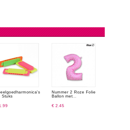
eelgoedharmonica's
Nummer 2 Roze Folie
Solano Ha
3 Stuks
Ballon met...
Toffee...
1.99
€ 2.45
€ 32.99