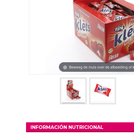
Verjaardag Vr
Verjaardag Dec
Meer Zien
Meer Zien
Beweeg de muis over de afbeelding of k
INFORMACIÓN NUTRICIONAL