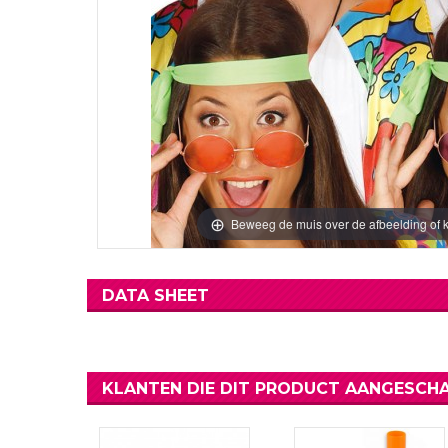
Verjaardag Vr
Verjaardag Dec
Meer Zien
Meer Zien
Beweeg de muis over de afbeelding of k
DATA SHEET
KLANTEN DIE DIT PRODUCT AANGESCHA