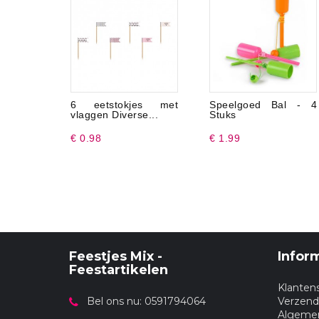
6 eetstokjes met
Speelgoed Bal - 4
vlaggen Diverse...
Stuks
€ 0.98
€ 1.99
Feestjes Mix -
Infor
Feestartikelen
Klanten
Bel ons nu: 0591794064
Verzend
Algeme