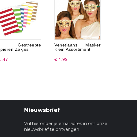
5 Gestreepte
Venetiaans Masker
Bloemenbri
pieren Zakjes
Klein Assortiment
1.47
€ 4.99
€ 2.99
Nieuwsbrief
Vul hieronder je emailadres in om onze
nieuwsbrief te ontvangen