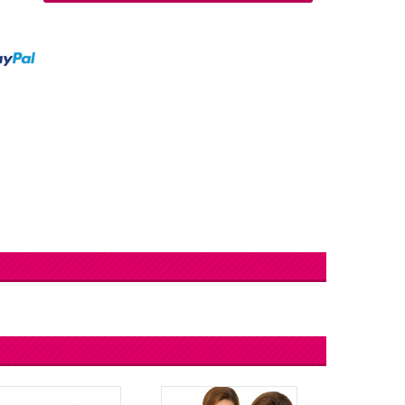
lingers
Lantaarn
fel
Serpentines
Snoep Spiesjes
Marshmallow Cakes
Meer Zien
Aangepaste Snoep
Snoepgoed
Meer Zien