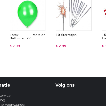
Latex Metalen
10 Sterretjes
1
Ballonnen 27cm
Pa
€ 2.99
€ 2.99
€ 
matie
Volg ons
service
ing
ne Voorwaarden