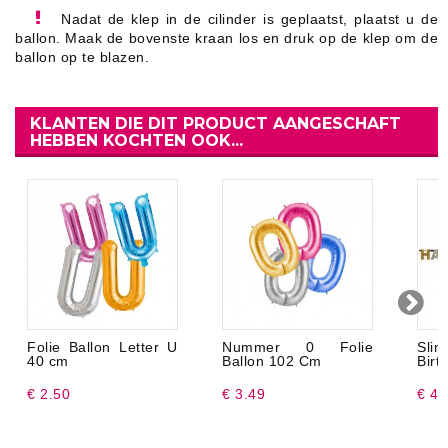
Nadat de klep in de cilinder is geplaatst, plaatst u de
ballon. Maak de bovenste kraan los en druk op de klep om de
ballon op te blazen.
KLANTEN DIE DIT PRODUCT AANGESCHAFT
HEBBEN KOCHTEN OOK...
Folie Ballon Letter U
Nummer 0 Folie
Sl
40 cm
Ballon 102 Cm
Birt
€ 2.50
€ 3.49
€ 4.