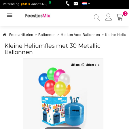
Verzending
gratis
vanaf €120,-
0
Mijn
accou
Feestartikelen
>
Ballonnen
>
Helium Voor Ballonnen
>
Kleine Helium
Kleine Heliumfles met 30 Metallic
Ballonnen