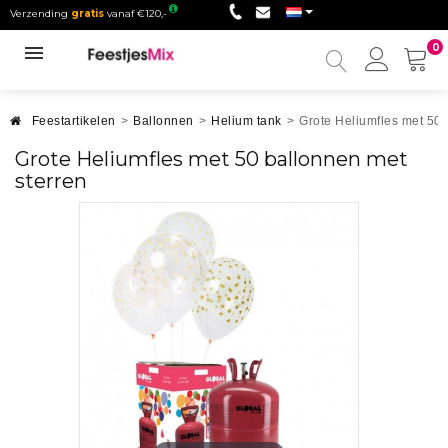
Verzending
gratis
vanaf €120,-
0
Mijn
accou
Feestartikelen
>
Ballonnen
>
Helium tank
>
Grote Heliumfles met 50 
Grote Heliumfles met 50 ballonnen met
sterren