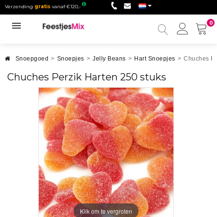
Verzending
gratis
vanaf €120,-
0
Mijn
accou
Snoepgoed
>
Snoepjes
>
Jelly Beans
>
Hart Snoepjes
>
Chuches Pe
Chuches Perzik Harten 250 stuks
Klik om te vergroten