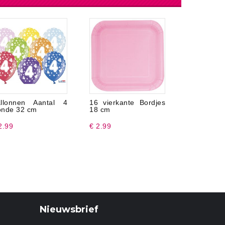
llonnen Aantal 4
16 vierkante Bordjes
8 Papier
nde 32 cm
18 cm
cm
2.99
€ 2.99
€ 2.49
Nieuwsbrief