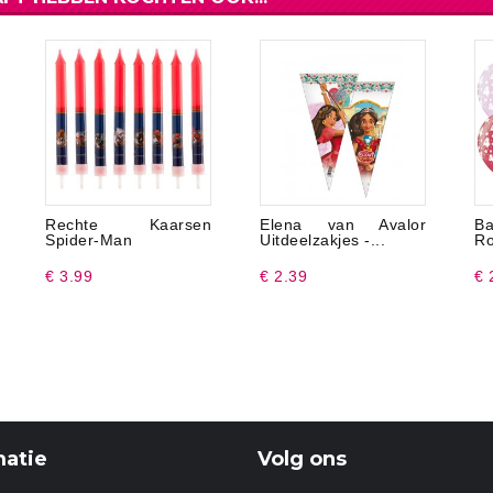
Rechte Kaarsen
Elena van Avalor
Ba
Spider-Man
Uitdeelzakjes -...
Ro
€ 3.99
€ 2.39
€ 
matie
Volg ons