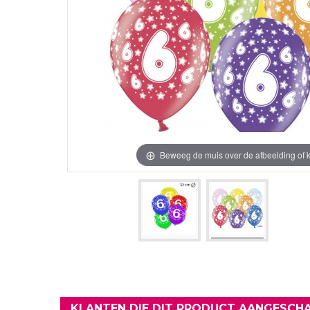
Verjaardag Vr
Verjaardag Dec
Meer Zien
Meer Zien
Beweeg de muis over de afbeelding of k
KLANTEN DIE DIT PRODUCT AANGESCHA