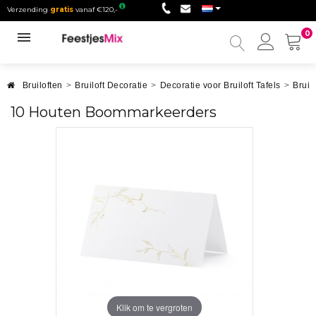
Verzending
gratis
vanaf €120,-
0
Mijn
accou
Bruiloften
>
Bruiloft Decoratie
>
Decoratie voor Bruiloft Tafels
>
Bruil
10 Houten Boommarkeerders
Klik om te vergroten