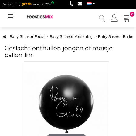
Verzending
gratis
vanaf €120,-
0
Mijn
accou
Baby Shower Feest
>
Baby Shower Versiering
>
Baby Shower Ballon
Geslacht onthullen jongen of meisje
ballon 1m