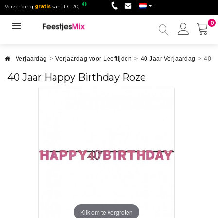
Verzending
gratis
vanaf €120,-
0
Mijn
accou
Verjaardag
>
Verjaardag voor Leeftijden
>
40 Jaar Verjaardag
>
40 J
40 Jaar Happy Birthday Roze
Klik om te vergroten