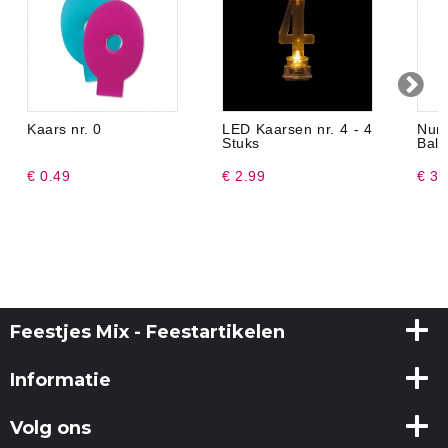
Kaars nr. 0
LED Kaarsen nr. 4 - 4
Nu
Stuks
Ball
€ 0.49
€ 2.99
€ 3.
Feestjes Mix - Feestartikelen
Informatie
Volg ons