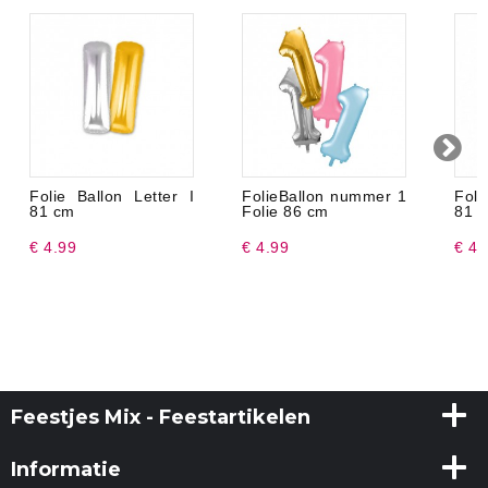
Folie Ballon Letter I
FolieBallon nummer 1
Foli
81 cm
Folie 86 cm
81 
€ 4.99
€ 4.99
€ 4.
Feestjes Mix - Feestartikelen
Informatie