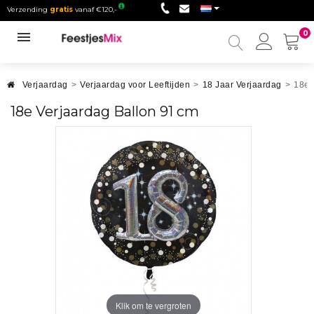
Verzending
gratis
vanaf €120,-
0
Mijn
accou
Verjaardag
>
Verjaardag voor Leeftijden
>
18 Jaar Verjaardag
>
18e 
18e Verjaardag Ballon 91 cm
Klik om te vergroten