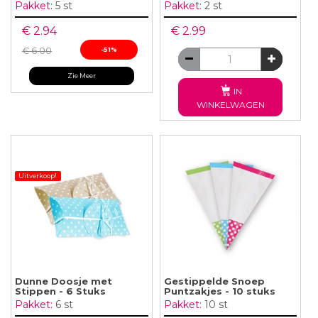
Pakket:
5 st
Pakket:
2 st
€ 2.94
€ 2.99
€ 6.00
-51%
Zie Meer
IN
WINKELWAGEN
Uitverkoop!
Dunne Doosje met
Gestippelde Snoep
Stippen - 6 Stuks
Puntzakjes - 10 stuks
Pakket:
6 st
Pakket:
10 st