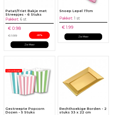
Patat/Friet Bakje met
Snoep Lepel 17cm
Streepjes - 6 Stuks
Pakket:
1 st
Pakket:
6 st
€ 1.99
€ 0.98
€ 1.99
-51%
Zie Meer
Zie Meer
Uitverkoop!
Gestreepte Popcorn
Rechthoekige Borden - 2
Dozen - 5 Stuks
stuks 33 x 22 cm