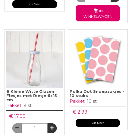
Zie Meer
IN
WINKELWAGEN
8 Kleine Witte Glazen
Polka Dot Snoepzakjes -
Flesjes met Rietje 6x15
10 stuks
cm
Pakket:
10 st
Pakket:
8 st
€ 2.99
€ 17.99
Zie Meer