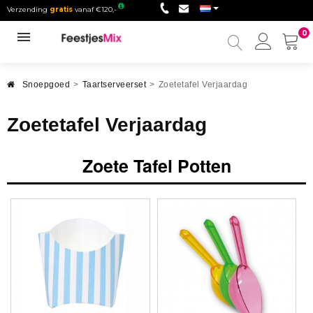
Verzending
gratis
vanaf €120,-
0
Mijn
accou
Snoepgoed
>
Taartserveerset
>
Zoetetafel Verjaardag
Zoetetafel Verjaardag
Zoete Tafel Potten