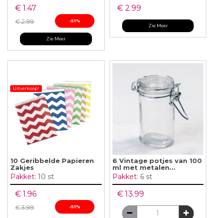
€ 1.47
€ 2.99
€ 2.99
-51%
Zie Meer
Zie Meer
Uitverkoop!
10 Geribbelde Papieren
6 Vintage potjes van 100
Zakjes
ml met metalen...
Pakket:
10 st
Pakket:
6 st
€ 1.96
€ 13.99
€ 3.99
-51%