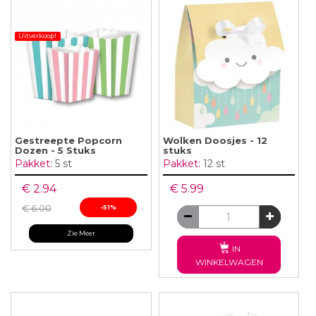
Uitverkoop!
Gestreepte Popcorn
Wolken Doosjes - 12
Dozen - 5 Stuks
stuks
Pakket:
5 st
Pakket:
12 st
€ 2.94
€ 5.99
€ 6.00
-51%
Zie Meer
IN
WINKELWAGEN