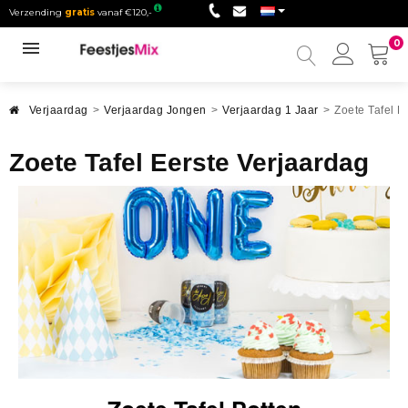
Verzending
gratis
vanaf €120,-
0
Mijn
accou
Verjaardag
>
Verjaardag Jongen
>
Verjaardag 1 Jaar
>
Zoete Tafel E
Zoete Tafel Eerste Verjaardag