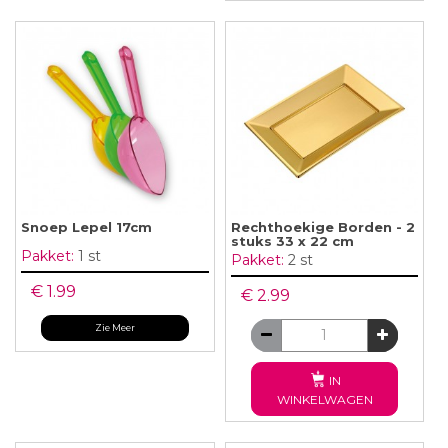
Snoep Lepel 17cm
Rechthoekige Borden - 2
stuks 33 x 22 cm
Pakket:
1 st
Pakket:
2 st
€ 1.99
€ 2.99
Zie Meer
IN
WINKELWAGEN