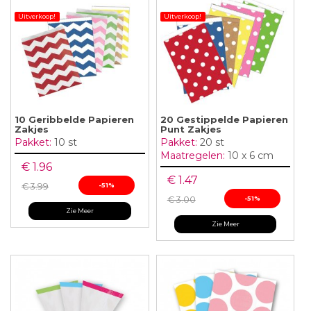
Uitverkoop!
Uitverkoop!
10 Geribbelde Papieren
20 Gestippelde Papieren
Zakjes
Punt Zakjes
Pakket:
10 st
Pakket:
20 st
Maatregelen:
10 x 6 cm
€ 1.96
€ 1.47
€ 3.99
-51%
€ 3.00
-51%
Zie Meer
Zie Meer