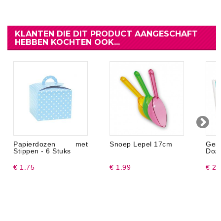
KLANTEN DIE DIT PRODUCT AANGESCHAFT
HEBBEN KOCHTEN OOK...
Papierdozen met
Snoep Lepel 17cm
Ges
Stippen - 6 Stuks
Doze
€ 1.75
€ 1.99
€ 2.