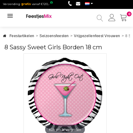
Verzending
gratis
vanaf €120,-
0
Mijn
accou
Feestartikelen
>
Seizoensfeesten
>
Vrijgezellenfeest Vrouwen
>
8 Sa
8 Sassy Sweet Girls Borden 18 cm
Klik om te vergroten