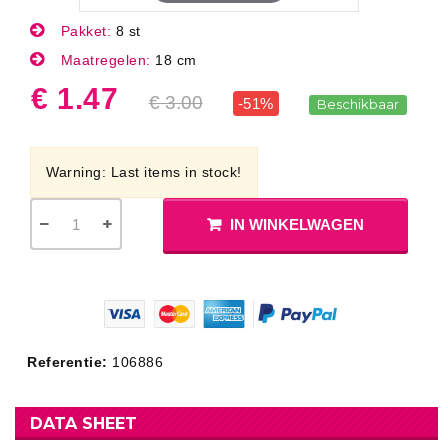
Pakket:
8 st
Maatregelen:
18 cm
€ 1.47
€ 3.00
-51%
Beschikbaar
Warning: Last items in stock!
IN WINKELWAGEN
Referentie:
106886
DATA SHEET