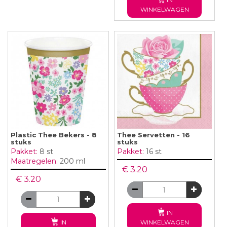
WINKELWAGEN
Plastic Thee Bekers - 8
Thee Servetten - 16
stuks
stuks
Pakket:
8 st
Pakket:
16 st
Maatregelen:
200 ml
€ 3.20
€ 3.20
IN
IN
WINKELWAGEN