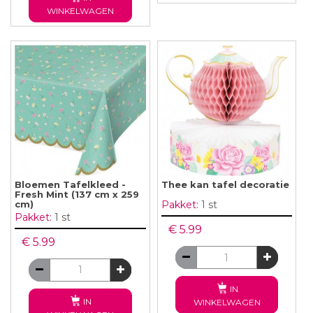
WINKELWAGEN
Bloemen Tafelkleed -
Thee kan tafel decoratie
Fresh Mint (137 cm x 259
cm)
Pakket:
1 st
Pakket:
1 st
€ 5.99
€ 5.99
IN
IN
WINKELWAGEN