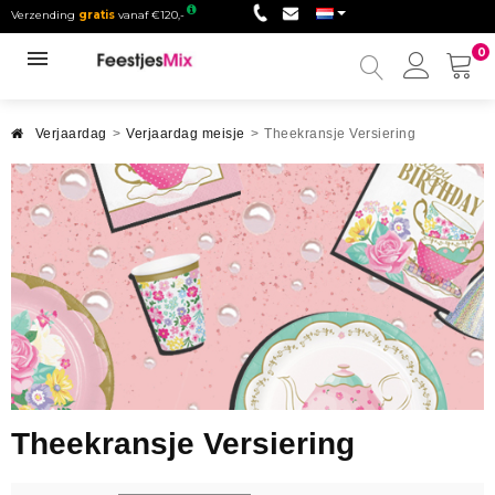
Verzending
gratis
vanaf €120,-
0
Mijn
accou
Verjaardag
>
Verjaardag meisje
>
Theekransje Versiering
Theekransje Versiering