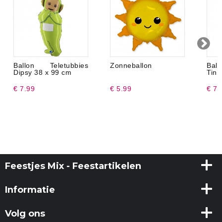
Ballon Teletubbies
Zonneballon
Bal
Dipsy 38 x 99 cm
Tink
€ 7.99
€ 5.99
€ 7.
Feestjes Mix - Feestartikelen
Informatie
Volg ons