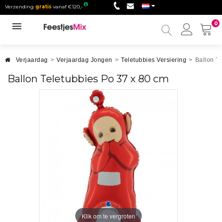
Verzending
gratis
vanaf €120,-
0
Mijn
accou
Verjaardag
>
Verjaardag Jongen
>
Teletubbies Versiering
>
Ballon T
Ballon Teletubbies Po 37 x 80 cm
Klik om te vergroten