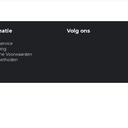
matie
Volg ons
service
ing
ne Voorwaarden
methoden