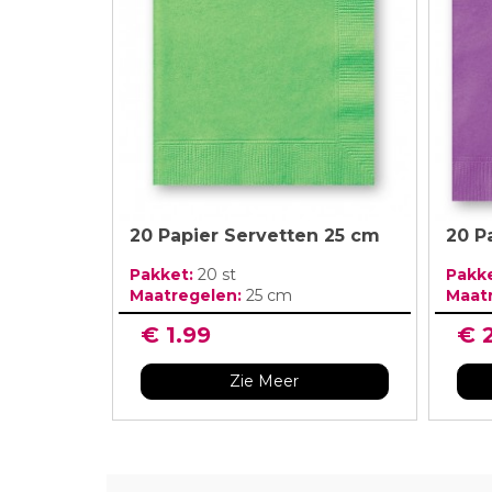
Verjaardag Vr
Verjaardag Dec
Meer Zien
Meer Zien
20 Papier Servetten 25 cm
20 P
Pakket:
20 st
Pakk
Maatregelen:
25 cm
Maat
€ 1.99
€ 
Zie Meer