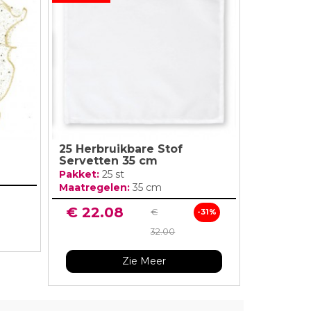
lingers
Lantaarn
fel
Serpentines
Snoep Spiesjes
Marshmallow Cakes
Meer Zien
Aangepaste Snoep
Snoepgoed
Meer Zien
25 Herbruikbare Stof
Servetten 35 cm
Pakket:
25 st
Maatregelen:
35 cm
€ 22.08
€
-31%
32.00
Zie Meer