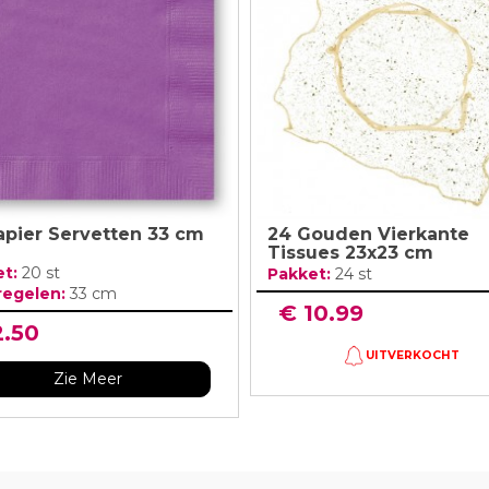
ouw
Verjaardags S
Piraten Versiering
Valentijn Snoepjes
oratie
Verjaardagsta
Meer Zien
Meer Zien
Snoep voor Kinderen
Meer Zien
Meer Zien
apier Servetten 33 cm
24 Gouden Vierkante
Tissues 23x23 cm
et:
20 st
Pakket:
24 st
regelen:
33 cm
€ 10.99
2.50
UITVERKOCHT
Zie Meer