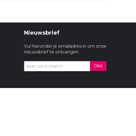
Nieuwsbrief
Vul hieronder je emailadres in om onze
nieuwsbrief te ontvangen
Oké