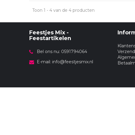
Toon 1 - 4 van de 4 producten
Feestjes Mix -
Infor
Feestartikelen
Klanten
Bel ons nu: 0591794064
Verzend
Algeme
E-mail:
info@feestjesmix.nl
Betaal