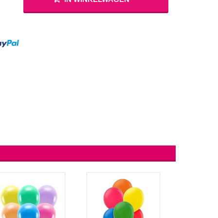
lingers
Lantaarn
fel
Serpentines
Snoep Spiesjes
Marshmallow Cakes
Meer Zien
Aangepaste Snoep
Snoepgoed
Meer Zien