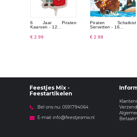
6 Jaar Piraten
Piraten Schatkist
Kaarsen - 12...
Servetten - 16...
€ 2.99
€ 2.99
Feestjes Mix -
Infor
Feestartikelen
Klanten
Bel ons nu: 0591794064
Verzend
Algeme
E-mail:
info@feestjesmix.nl
Betaal