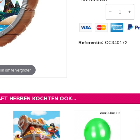
ouw
Verjaardags S
Piraten Versiering
Valentijn Snoepjes
oratie
Verjaardagsta
Meer Zien
Meer Zien
Snoep voor Kinderen
Meer Zien
Meer Zien
Referentie:
CC340172
lik om te vergroten
FT HEBBEN KOCHTEN OOK...