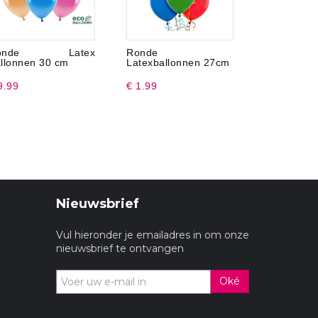
onde Latex
Ronde
Piraten 
llonnen 30 cm
Latexballonnen 27cm
Bordjes - 8
9.99
€ 1.99
€ 2.99
Nieuwsbrief
Vul hieronder je emailadres in om onze
nieuwsbrief te ontvangen
Oké