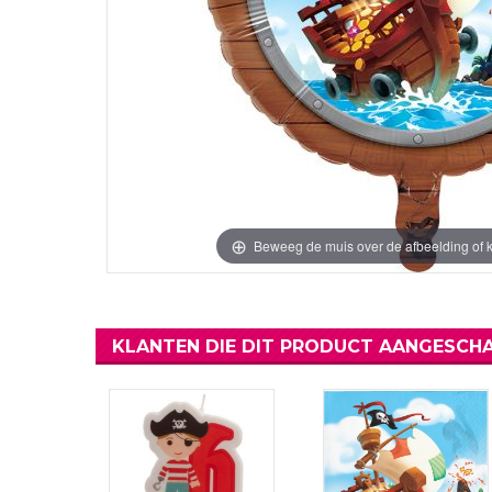
Verjaardag Vr
Verjaardag Dec
Meer Zien
Meer Zien
Beweeg de muis over de afbeelding of k
KLANTEN DIE DIT PRODUCT AANGESCHA