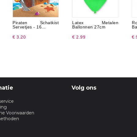
Piraten Schatkist
Latex Metalen
R
Servetjes - 16...
Ballonnen 27cm
Ba
€ 3.20
€ 2.99
€ 
matie
Volg ons
service
ing
ne Voorwaarden
methoden