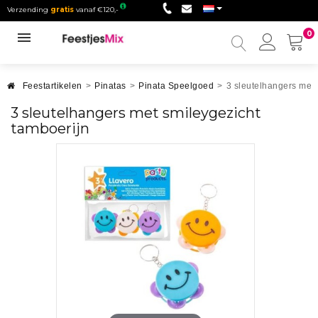
Verzending
gratis
vanaf €120,-
0
Mijn
accou
Feestartikelen
>
Pinatas
>
Pinata Speelgoed
>
3 sleutelhangers met 
3 sleutelhangers met smileygezicht
tamboerijn