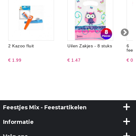
2 Kazoo fluit
Uilen Zakjes - 8 stuks
6 
fees
€ 1.99
€ 1.47
€ 0.
Feestjes Mix - Feestartikelen
Informatie