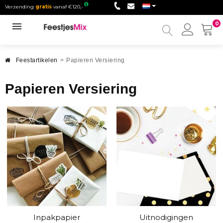
Verzending
gratis
vanaf €120,-
0
Mijn
accou
Feestartikelen
>
Papieren Versiering
Papieren Versiering
Inpakpapier
Uitnodigingen