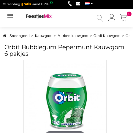
Verzending
gratis
vanaf €120,-
0
Mijn
accou
Snoepgoed
>
Kauwgom
>
Merken kauwgom
>
Orbit Kauwgom
>
Orb
Orbit Bubblegum Pepermunt Kauwgom
6 pakjes