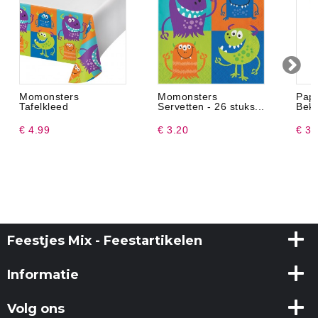
Momonsters
Momonsters
Pap
Tafelkleed
Servetten - 26 stuks...
Beke
€ 4.99
€ 3.20
€ 3.
Feestjes Mix - Feestartikelen
Informatie
Volg ons