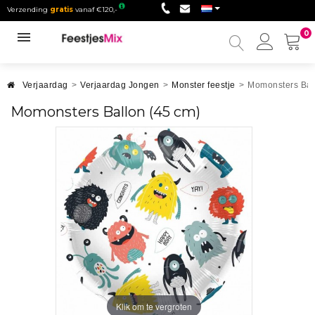
Verzending
gratis
vanaf €120,-
0
Mijn
accou
Verjaardag
>
Verjaardag Jongen
>
Monster feestje
>
Momonsters Bal
Momonsters Ballon (45 cm)
Klik om te vergroten