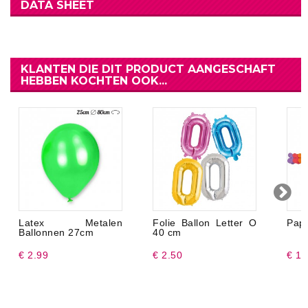
DATA SHEET
KLANTEN DIE DIT PRODUCT AANGESCHAFT
HEBBEN KOCHTEN OOK...
Latex Metalen
Folie Ballon Letter O
Papi
Ballonnen 27cm
40 cm
€ 2.99
€ 2.50
€ 1.