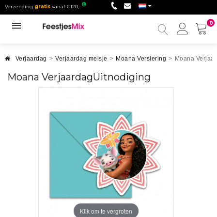
Verzending
gratis
vanaf €120,-
0
Mijn
accou
Verjaardag
>
Verjaardag meisje
>
Moana Versiering
>
Moana Verjaar
Moana VerjaardagUitnodiging
Klik om te vergroten