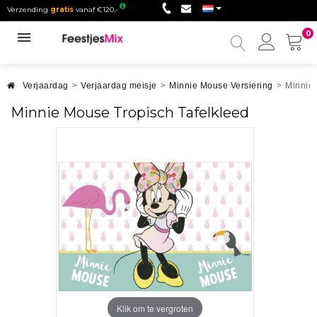
Verzending
gratis
vanaf €120,-
0
Mijn
accou
Verjaardag
>
Verjaardag meisje
>
Minnie Mouse Versiering
>
Minnie 
Minnie Mouse Tropisch Tafelkleed
Klik om te vergroten