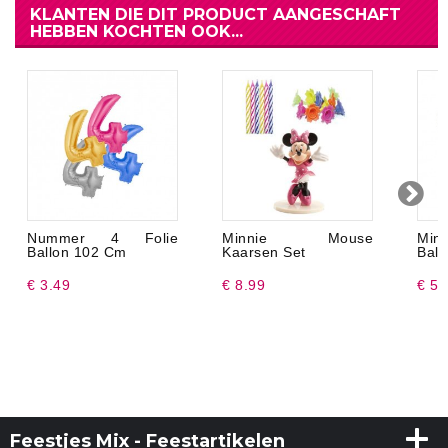
KLANTEN DIE DIT PRODUCT AANGESCHAFT
HEBBEN KOCHTEN OOK...
Nummer 4 Folie
Minnie Mouse
Min
Ballon 102 Cm
Kaarsen Set
Ball
€ 3.49
€ 8.99
€ 5.
Feestjes Mix - Feestartikelen