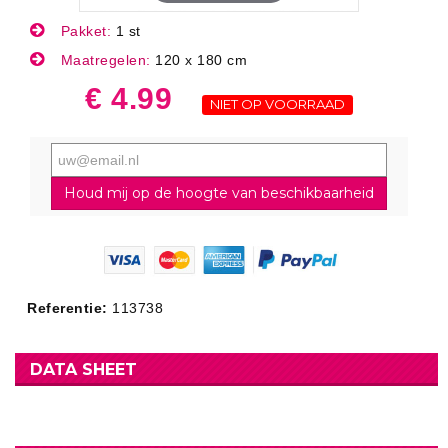
Pakket:
1 st
Maatregelen:
120 x 180 cm
€ 4.99
NIET OP VOORRAAD
Houd mij op de hoogte van beschikbaarheid
Referentie:
113738
DATA SHEET