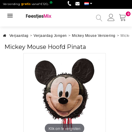
Verzending
gratis
vanaf €120,-
0
Mijn
accou
Verjaardag
>
Verjaardag Jongen
>
Mickey Mouse Versiering
>
Micke
Mickey Mouse Hoofd Pinata
Klik om te vergroten