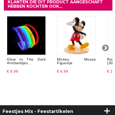
KLANTEN DIE DIT PRODUCT AANGESCHAFT
HEBBEN KOCHTEN OOK...
Glow In The Dark
Mickey Mouse
Reg
Armbandjes...
Figuurtje
(30 
€ 8.99
€ 6.99
€ 24
Feestjes Mix - Feestartikelen