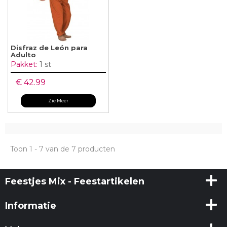
Disfraz de León para
Adulto
Pakket:
1 st
€ 42.99
Zie Meer
Toon 1 - 7 van de 7 producten
Feestjes Mix - Feestartikelen
Informatie