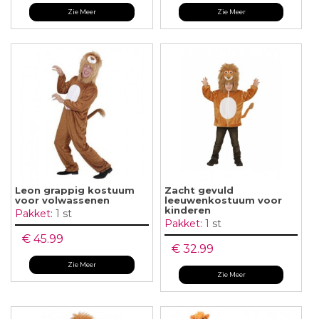
Zie Meer
Zie Meer
Leon grappig kostuum
Zacht gevuld
voor volwassenen
leeuwenkostuum voor
kinderen
Pakket:
1 st
Pakket:
1 st
€ 45.99
€ 32.99
Zie Meer
Zie Meer