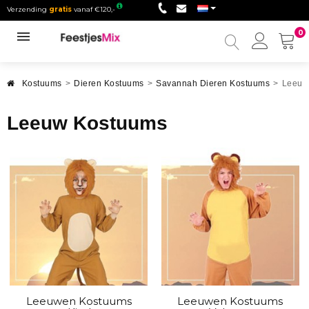
Verzending
gratis
vanaf €120,-
0
Mijn
accou
Kostuums
>
Dieren Kostuums
>
Savannah Dieren Kostuums
>
Leeuw
Leeuw Kostuums
Leeuwen Kostuums
Leeuwen Kostuums